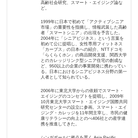
高齢社会研究、スマート・エイジング論な
ど。
1999年に日本で初めて「アクティブシニア
市場」の重要性を指摘し、情報武装した高齢
者「スマートシニア」の出現を予言した。
2004年に「シニアビジネス」という言葉を
初めて公に提唱し、女性専用フィットネス
「カーブス」の日本への紹介、NTTドコモ
「らくらくホン」の商品開発支援、関西大学
とのカレッジリンク型シニア住宅の創成な
ど、950以上の企業の事業開発に携わってい
る。日本におけるシニアビジネス分野の第一
人者として知られている。
2006年に東北大学からの依頼でスマート・
エイジングのコンセプトを提唱し、2009年
10月東北大学スマート・エイジング国際共同
研究センターの設立に参画。スマート・エイ
ジング・カレッジを11年間主宰し、市民の健
康リテラシーの向上とのべ406社との産学連
携を推進してきた。
シンガポールに拠点を置く Asia Pacific