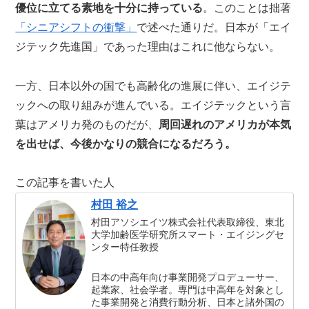
優位に立てる素地を十分に持っている
。このことは拙著
「シニアシフトの衝撃」
で述べた通りだ。日本が「エイ
ジテック先進国」であった理由はこれに他ならない。
一方、日本以外の国でも高齢化の進展に伴い、エイジテ
ックへの取り組みが進んでいる。エイジテックという言
葉はアメリカ発のものだが、
周回遅れのアメリカが本気
を出せば、今後かなりの競合になるだろう。
この記事を書いた人
村田 裕之
村田アソシエイツ株式会社代表取締役、東北
大学加齢医学研究所スマート・エイジングセ
ンター特任教授
日本の中高年向け事業開発プロデューサー、
起業家、社会学者。専門は中高年を対象とし
た事業開発と消費行動分析、日本と諸外国の