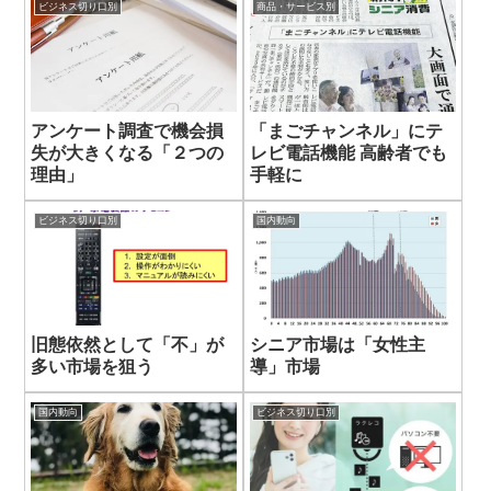
ビジネス切り口別
商品・サービス別
アンケート調査で機会損
「まごチャンネル」にテ
失が大きくなる「２つの
レビ電話機能 高齢者でも
理由」
手軽に
ビジネス切り口別
国内動向
旧態依然として「不」が
シニア市場は「女性主
多い市場を狙う
導」市場
国内動向
ビジネス切り口別