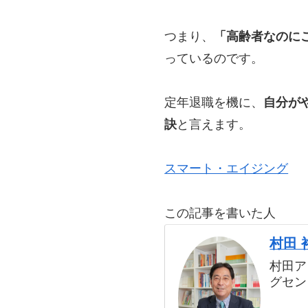
つまり、
「高齢者なのに
っているのです。
定年退職を機に、
自分が
訣
と言えます。
スマート・エイジング
この記事を書いた人
村田 
村田ア
グセン