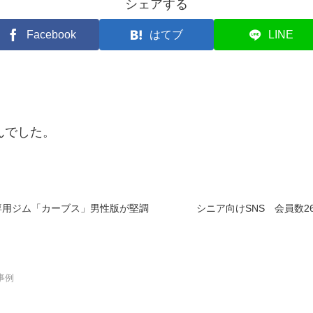
シェアする
Facebook
はてブ
LINE
んでした。
専用ジム「カーブス」男性版が堅調
シニア向けSNS 会員数2
事例