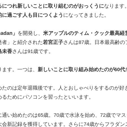
るにつれ新しいことに取り組むのがおっくうに
なります
的に過ごす人も目につくよう
になってきました。
nadan」
を開発し、
米アップルのティム・クック最高経営
発者」と紹介された
若宮正子
さんは87歳。日本最高齢
島未香
さんは91歳です。
ります。一つは、
新しいことに取り組み始めたのが60代
めたのは定年退職後です。人とおしゃべりをするのが好
めるためにパソコンを習ったといいます。
通い始めたのは65歳。70歳で水泳を始め、72歳でマ
会新記録を獲得しています。さらに74歳からフラダン