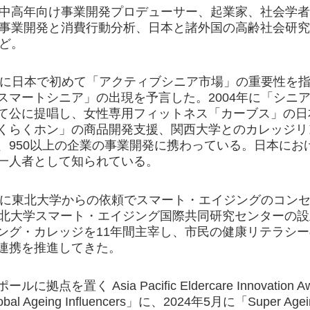
中高年向け事業開発プロデューサー、起業家、社会学
事業開発と消費行動分析、日本と諸外国の高齢社会研
ど。
9年に日本で初めて「アクティブシニア市場」の重要性を
スマートシニア」の出現を予言した。2004年に「シニ
て公に提唱し、女性専用フィットネス「カーブス」の日
くらくホン」の商品開発支援、関西大学とのカレッジリ
、950以上の企業の事業開発に携わっている。日本にお
一人者として知られている。
6年に東北大学からの依頼でスマート・エイジングのコンセ
東北大学スマート・エイジング国際共同研究センターの
ング・カレッジを11年間主宰し、市民の健康リテラシー
連携を推進してきた。
ルに拠点を置く Asia Pacific Eldercare Innovation
bal Ageing Influencers」に、2024年5月に「Super Ageing