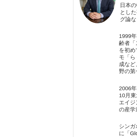
日本の
とした
グ論な
199
齢者「
を初め
モ「ら
成など
野の第
200
10月
エイジ
の産学
シンガポー
に「Glo