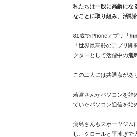
私たちは
一般に高齢にな
なことに取り組み、活動
81歳でiPhoneアプリ
「hi
「世界最高齢のアプリ開
クターとして活躍中の
瀧
この二人には共通点があ
若宮さんがパソコンを始
ていたパソコン通信を始
瀧島さんもスポーツジムに
し、クロールと平泳ぎで大