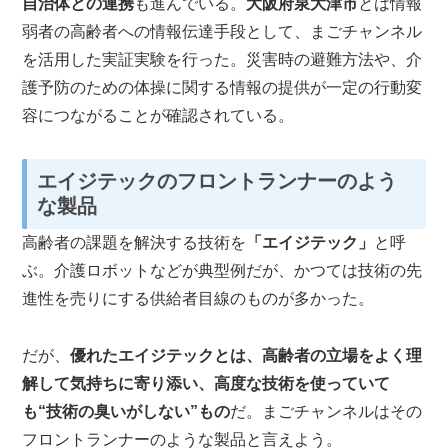
自治体との連携
も進んでいる。
大阪府泉大津市
とは情報
弱者の高齢者への情報伝達手段として、まごチャンネル
を活用した実証実験を行った。災害時の避難方法や、介
護予防のための体操に関する情報の提供が一定の行動変
容につながることが確認されている。
エイジテックのフロントランナーのよう
な製品
高齢者の課題を解決する技術を
「エイジテック」
と呼
ぶ。介護ロボットなどが典型例だが、かつては技術の先
進性を売りにする供給者目線のものが多かった。
だが、
優れたエイジテックとは、高齢者の立場をよく理
解して気持ちに寄り添い、高度な技術を使っていて
も“技術の臭いがしない”もの
だ。まごチャンネルはその
フロントランナーのような製品と言えよう。