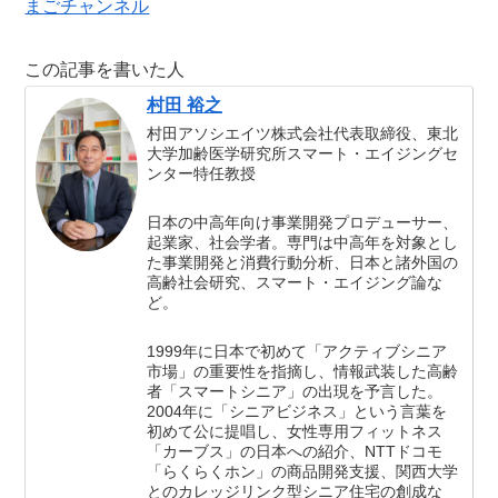
まごチャンネル
この記事を書いた人
村田 裕之
村田アソシエイツ株式会社代表取締役、東北
大学加齢医学研究所スマート・エイジングセ
ンター特任教授
日本の中高年向け事業開発プロデューサー、
起業家、社会学者。専門は中高年を対象とし
た事業開発と消費行動分析、日本と諸外国の
高齢社会研究、スマート・エイジング論な
ど。
1999年に日本で初めて「アクティブシニア
市場」の重要性を指摘し、情報武装した高齢
者「スマートシニア」の出現を予言した。
2004年に「シニアビジネス」という言葉を
初めて公に提唱し、女性専用フィットネス
「カーブス」の日本への紹介、NTTドコモ
「らくらくホン」の商品開発支援、関西大学
とのカレッジリンク型シニア住宅の創成な