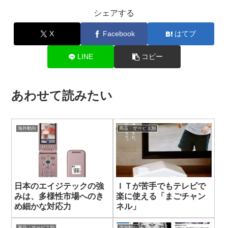
シェアする
X
Facebook
はてブ
LINE
コピー
あわせて読みたい
海外動向
商品・サービス別
日本のエイジテックの強
ＩＴが苦手でもテレビで
みは、多様性市場へのき
楽に使える「まごチャン
め細かな対応力
ネル」
商品・サービス別
国内動向