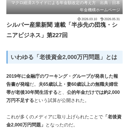
マクロ経済スライドによる年金額改定の考え方 出典：日本
年金機構ホームページ
2026.03.10
2026.05.31
シルバー産業新聞 連載「半歩先の団塊・シ
ニアビジネス」第227回
いわゆる「老後資金2,000万円問題」とは
2019年に金融庁のワーキング・グループが発表した報
告書が発端
だ。
夫65歳以上・妻60歳以上の無職夫婦世
帯が老後30年間生活する
と、
公的年金だけでは約2,000
万円不足する
という試算が公開された。
これが多くのメディアに取り上げられたことで
「老後資
金2,000万円問題」
となったのだ。