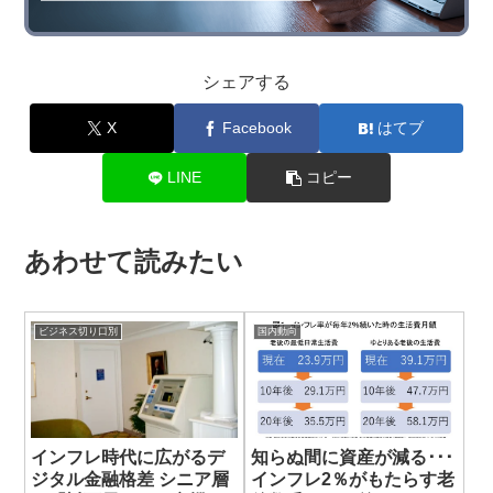
シェアする
X
Facebook
はてブ
LINE
コピー
あわせて読みたい
ビジネス切り口別
国内動向
インフレ時代に広がるデ
知らぬ間に資産が減る･･･
ジタル金融格差 シニア層
インフレ2％がもたらす老