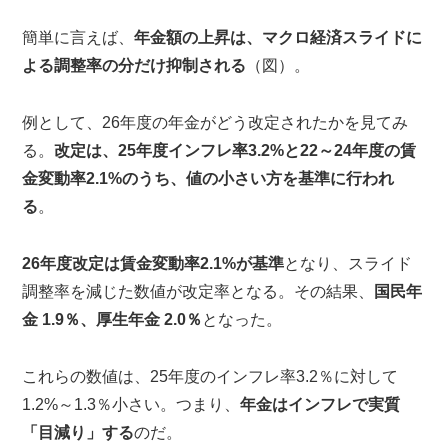
簡単に言えば、
年金額の上昇は、マクロ経済スライドに
よる調整率の分だけ抑制される
（図）。
例として、26年度の年金がどう改定されたかを見てみ
る。
改定は、25年度インフレ率3.2%と22～24年度の賃
金変動率2.1%のうち、値の小さい方を基準に行われ
る
。
26年度改定は賃金変動率2.1%が基準
となり、スライド
調整率を減じた数値が改定率となる。その結果、
国民年
金 1.9％、厚生年金 2.0％
となった。
これらの数値は、25年度のインフレ率3.2％に対して
1.2%～1.3％小さい。つまり、
年金はインフレで実質
「目減り」する
のだ。