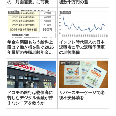
の「対面需要」に商機を
後数千万円の差
見出せ
国内動向
国内動向
年金を満額もらう給料上
インフレ時代突入の日本
限は？働き損を防ぐ2026
退職者に学ぶ退職予備軍
年最新の在職老齢年金対
の老後準備
策
ビジネス切り口別
商品・サービス別
ドコモの銀行は物価高に
リバースモーゲージで老
苦しむデジタル金融が苦
後不安解消を
手なシニアを救うか