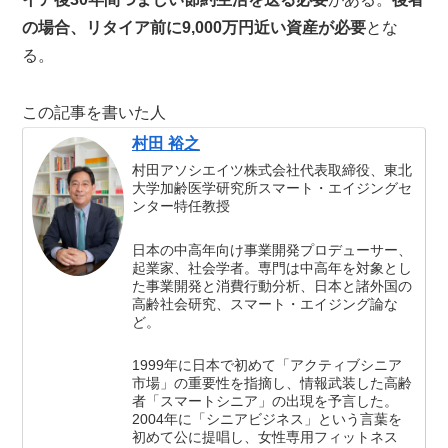
の場合、リタイア前に9,000万円近い資産が必要
とな
る。
この記事を書いた人
村田 裕之
村田アソシエイツ株式会社代表取締役、東北
大学加齢医学研究所スマート・エイジングセ
ンター特任教授
日本の中高年向け事業開発プロデューサー、
起業家、社会学者。専門は中高年を対象とし
た事業開発と消費行動分析、日本と諸外国の
高齢社会研究、スマート・エイジング論な
ど。
1999年に日本で初めて「アクティブシニア
市場」の重要性を指摘し、情報武装した高齢
者「スマートシニア」の出現を予言した。
2004年に「シニアビジネス」という言葉を
初めて公に提唱し、女性専用フィットネス