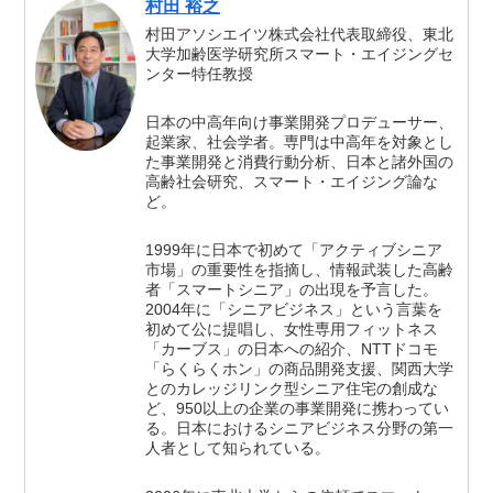
村田 裕之
村田アソシエイツ株式会社代表取締役、東北
大学加齢医学研究所スマート・エイジングセ
ンター特任教授
日本の中高年向け事業開発プロデューサー、
起業家、社会学者。専門は中高年を対象とし
た事業開発と消費行動分析、日本と諸外国の
高齢社会研究、スマート・エイジング論な
ど。
1999年に日本で初めて「アクティブシニア
市場」の重要性を指摘し、情報武装した高齢
者「スマートシニア」の出現を予言した。
2004年に「シニアビジネス」という言葉を
初めて公に提唱し、女性専用フィットネス
「カーブス」の日本への紹介、NTTドコモ
「らくらくホン」の商品開発支援、関西大学
とのカレッジリンク型シニア住宅の創成な
ど、950以上の企業の事業開発に携わってい
る。日本におけるシニアビジネス分野の第一
人者として知られている。