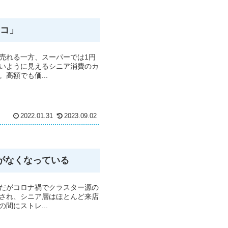
レコ」
売れる一方、スーパーでは1円
いように見えるシニア消費のカ
高額でも価...
2022.01.31
2023.09.02
がなくなっている
だがコロナ禍でクラスター源の
され、シニア層はほとんど来店
間にストレ...