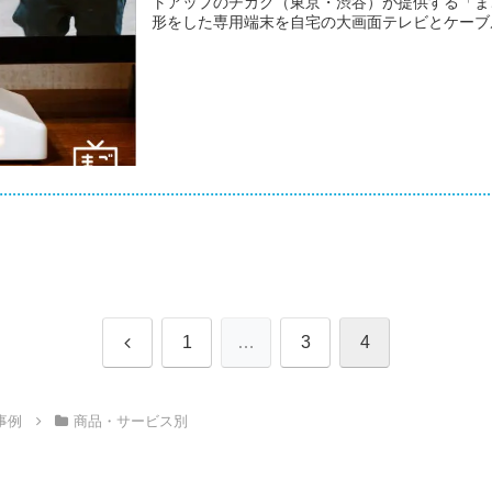
トアップのチカク（東京・渋谷）が提供する「ま
形をした専用端末を自宅の大画面テレビとケーブル
前
1
…
3
4
へ
事例
商品・サービス別